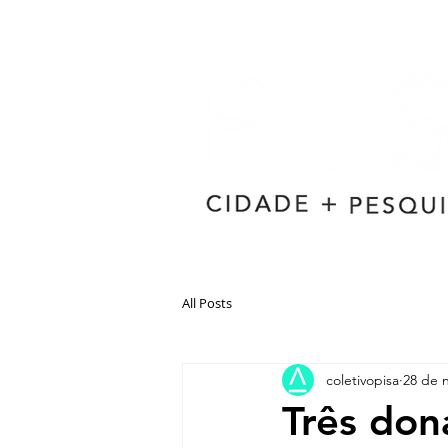
All Posts
coletivopisa
28 de 
Três don