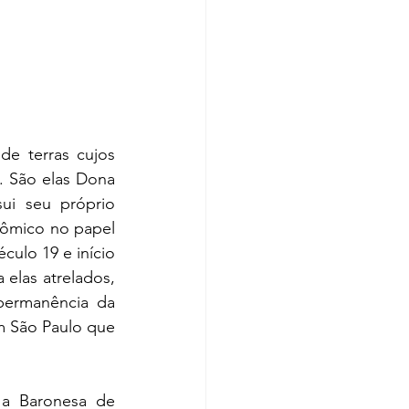
e terras cujos 
. São elas Dona 
i seu próprio 
nômico no papel 
ulo 19 e início 
 elas atrelados, 
permanência da 
m São Paulo que 
a Baronesa de 